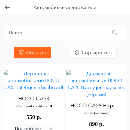
Автомобильные держатели
Фильтры
Сортировать
HOCO
CA53
HOCO
CA28
Happy
jou
Intelligent
dashboardt
series
(черный)
550 р.
890 р.
Подробнее
+