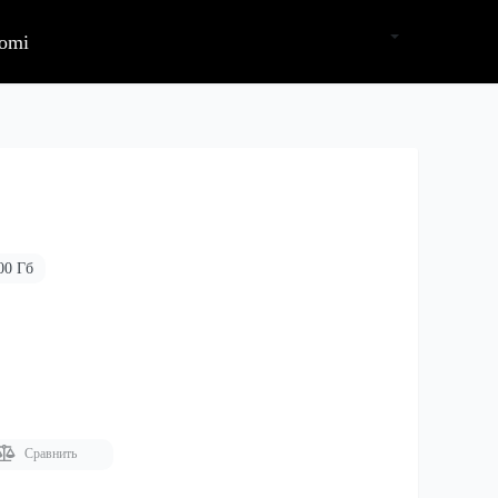
omi
00 Гб
Сравнить