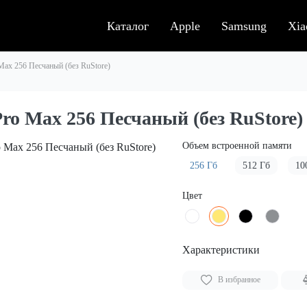
Каталог
Apple
Samsung
Xia
Max 256 Песчаный (без RuStore)
ro Max 256 Песчаный (без RuStore)
Объем встроенной памяти
256 Гб
512 Гб
10
Цвет
Характеристики
В избранное