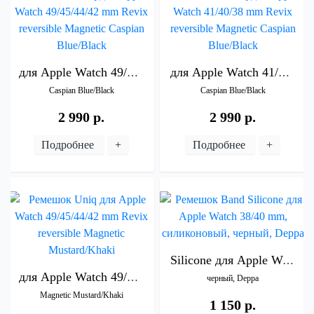
для
Apple
Watch
49/45/44/42
для
mm
Apple
Revix
Watch
reversible
41/40/38
Magn
Caspian
Blue/Black
Caspian
Blue/Black
2 990 р.
2 990 р.
Подробнее
+
Подробнее
+
Silicone
для
Apple
Watch
3
для
Apple
Watch
49/45/44/42
mm
Revix
reversible
черный,
Deppa
Magnetic
Mustard/Khaki
1 150 р.