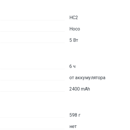
HC2
Hoco
5 Вт
6 ч
от аккумулятора
2400 mAh
598 г
нет