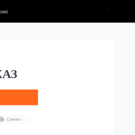
omi
КАЗ
ь
Сравнить