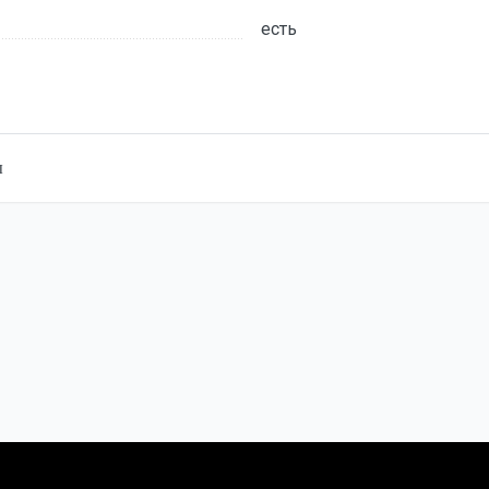
есть
ы