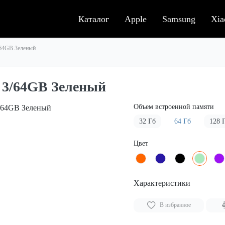
Каталог
Apple
Samsung
Xia
/64GB Зеленый
 3/64GB Зеленый
Объем встроенной памяти
32 Гб
64 Гб
128 
Цвет
Характеристики
В избранное