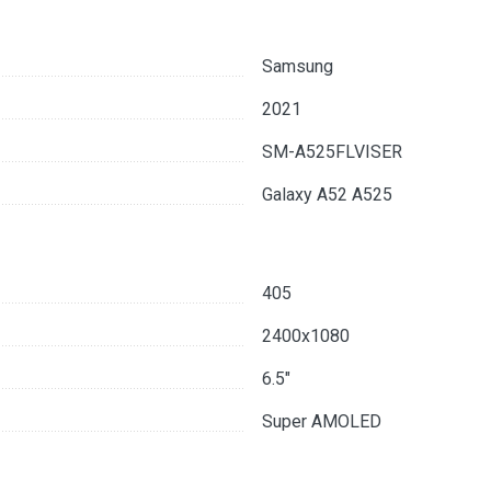
Samsung
2021
SM-A525FLVISER
Galaxy A52 A525
405
2400x1080
6.5"
Super AMOLED