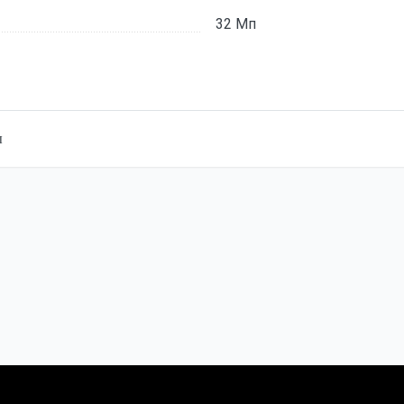
32 Мп
ы